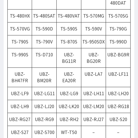
480DAT
TS-480HX
TS-480SAT
TS-480VAT
TS-570MG
TS-570SG
TS-570VG
TS-590D
TS-590S
TS-590V
TS-790G
TS-790S
TS-790V
TS-870S
TS-950SDX
TS-990D
TS-990S
TS-D710
UBZ-
UBZ-
UBZ-BG9R
BG11R
BG20R
UBZ-
UBZ-
UBZ-
UBZ-LA7
UBZ-LF11
BH47FR
BM20R
EA20R
UBZ-LF9
UBZ-LG11
UBZ-LG9
UBZ-LH11
UBZ-LH20
UBZ-LH9
UBZ-LJ20
UBZ-LK20
UBZ-LM20
UBZ-RG18
UBZ-RG27
UBZ-RG9
UBZ-RH2
UBZ-RJ27
UBZ-S20
UBZ-S27
UBZ-S700
WT-T50
–
–