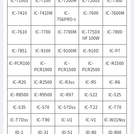
IC-7100S
IC-7200
IC-7200M
IC-7200S
IC-7300
IC-7410
IC-7410M
IC-
IC-7600
IC-7600M
756PROⅡ
IC-7610
IC-7700
IC-7700M
IC-775DX
IC-7800
HF 100W
IC-7851
IC-9100
IC-9100M
IC-910D
IC-P7
IC-PCR100
IC-
IC-
IC-
IC-R1500
PCR1000
PCR1500
PCR2500
IC-R20
IC-R2500
IC-R3ss
IC-R5
IC-R6
IC-R8500
IC-R9500
IC-RX7
IC-S22
IC-S25
IC-S35
IC-S70
IC-S7Dss
IC-T22
IC-T70
IC-T7Dss
IC-T90
IC-U1
IC-V1
IC-W31Nss
ID-1
ID-31
ID-51
ID-80
ID-800