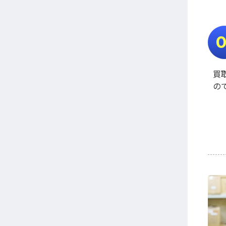
0
買
の