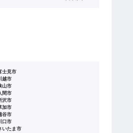
富士見市
川越市
狭山市
入間市
所沢市
草加市
越谷市
川口市
さいたま市