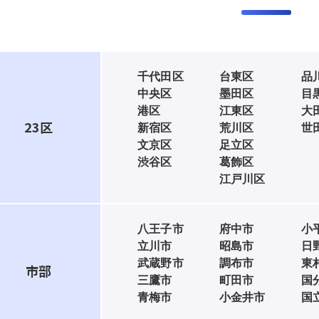
千代田区
台東区
品
中央区
墨田区
目
港区
江東区
大
23区
新宿区
荒川区
世
文京区
足立区
渋谷区
葛飾区
江戸川区
八王子市
府中市
小
立川市
昭島市
日
武蔵野市
調布市
東
市部
三鷹市
町田市
国
青梅市
小金井市
国