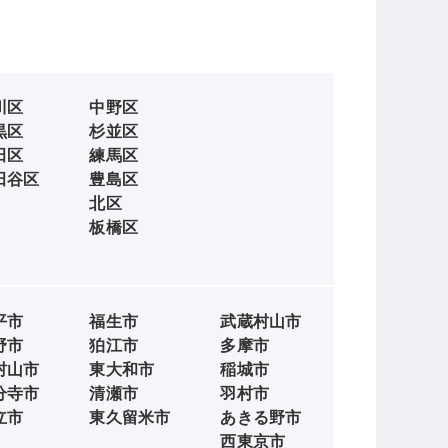
川区
中野区
黒区
杉並区
田区
練馬区
田谷区
豊島区
北区
板橋区
平市
福生市
武蔵村山市
野市
狛江市
多摩市
村山市
東大和市
稲城市
分寺市
清瀬市
羽村市
立市
東久留米市
あきる野市
西東京市