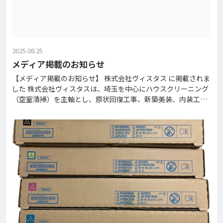
2025.08.25
メディア掲載のお知らせ
【メディア掲載のお知らせ】 株式会社ヴィスタス に掲載されま
した 株式会社ヴィスタスは、埼玉を中心にハウスクリーニング
（空室清掃）を主軸とし、原状回復工事、新築美装、内装工
事、エアコンクリーニング、不動産管理なども手掛けていま
す。「ハウスクリーニング浦和」を運営。中古マンションの入
居前ハウスクリーニングの必要性を徹底解説 - さいたま市浦和
のエアコンクリーニングはハウスクリーニング専門の株式会社
ヴィスタスへ にてパワーセラーが紹介されました。 『東京』
『埼玉』のエアコン・ドラム式洗濯機クリーニングならハウス
クリーンメンテナンス に掲載されました 株式会社ハウスクリー
ンメンテナンス（さいたま市）は、エアコン・洗濯機の完全分
解クリーニングを専門とする業者。2016年創業で埼玉・東京を
中心に対応し、年間5,000台超の実績。同業者向け講習も行う。
【文京区 エアコンクリー