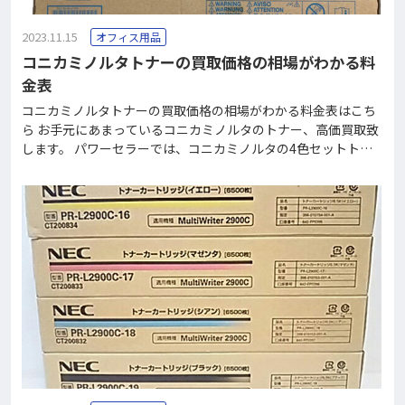
2023.11.15
オフィス用品
コニカミノルタトナーの買取価格の相場がわかる料
金表
コニカミノルタトナーの買取価格の相場がわかる料金表はこち
ら お手元にあまっているコニカミノルタのトナー、高価買取致
します。 パワーセラーでは、コニカミノルタの4色セットトナ
ーをどこよりも高く買取致します。 買取手段は「出張買取」
「宅配買取」があります。 関東圏（東京・神奈川・千葉・埼
玉）のお客様なら「出張買取」が可能です。 毎日15台ほどの当
社トラックが対象エリアを巡回中。ご連絡くださればすぐに対
応致します。 その他のエリアのお客様なら「宅配買取」にて受
付中。 全国どこでも買取致します。当社に着払いにてお送りく
ださい。 詳しくはお電話0120-37-2060まで。 コニカミノルタ
純正トナーの買取価格相場表（4色4本） 型番金額TN2133,500
円TN2167,000円TN22111,200円TN3121,400円TN