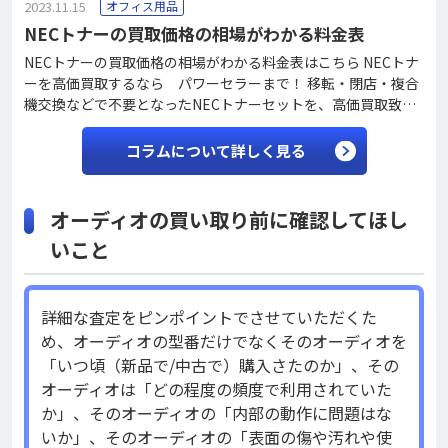
2023.11.15
オフィス用品
NECトナーの買取価格の相場がわかる料金表
NECトナーの買取価格の相場がわかる料金表はこちら NECトナ
ーを高価買取するなら パワーセラーまで！ 移転・閉店・複合
機交換などで不要となったNECトナーセットを、高価買取致し
ます。 どこよりも高く買取する自信があります！ ★関東圏（東
京・神奈川・埼玉・千葉）のお客様は「出張買取」致します★
コラムについて詳しく見る
ご連絡いただければ、即日買取・その場で現金化が可能です。
毎日15台以上の当社トラックが対象エリアを巡回しております
ので、臨機応変に対応致します。 ♪「宅配買取」なら全国どこ
オーディオの買い取り前に確認してほし
でもトナーを買取致します♪ 当社にて着払いにてお送りくださ
いこと
れば、どこでも買取が可能です。 ぜひお気軽にご連絡くださ
い！ NEC純正トナーの買取価格相場表（4色4本） 型番金額PR-
L1700C-16〜194,900円PR-L2900C-16〜197,00
詳細な査定をピンポイントでさせていただくた
め、オーディオの型番だけでなくそのオーディオを
「いつ頃（新品で/中古で）購入さたのか」、その
オーディオは「どの程度の頻度で利用されていた
か」、そのオーディオの「内部の動作に問題はな
いか」、そのオーディオの「表面の傷や汚れや使