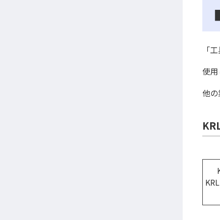
「工
使用
他の
KR
KR