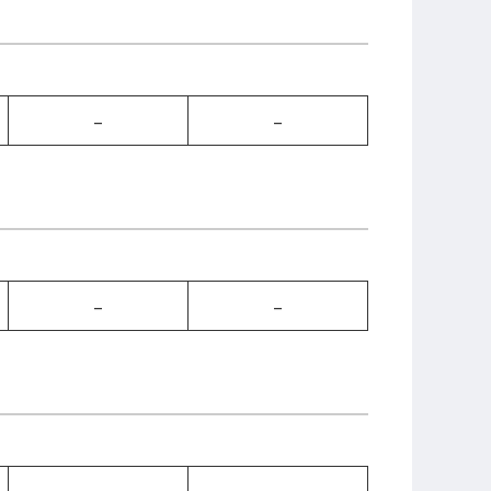
–
–
–
–