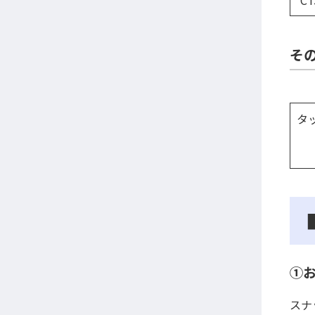
CT
そ
タ
①
スナ