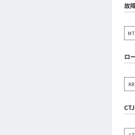
故
MT
ロー
KR
CT