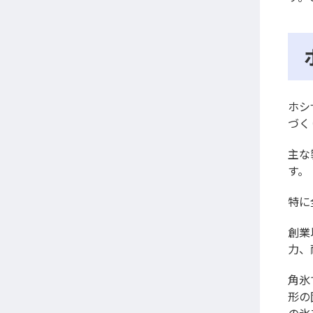
ホシ
づく
主な
す。
特に
創業
力、
角氷
形の