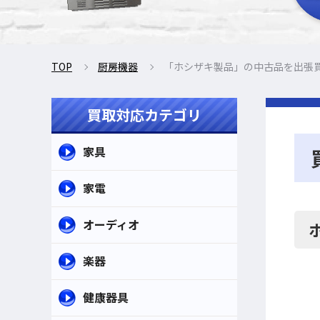
TOP
厨房機器
「ホシザキ製品」の中古品を出張
買取対応カテゴリ
家具
家電
オーディオ
楽器
健康器具