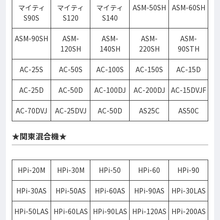
マイティ
マイティ
マイティ
ASM-50SH
ASM-60SH
S90S
S120
S140
ASM-90SH
ASM-
ASM-
ASM-
ASM-
120SH
140SH
220SH
90STH
AC-25S
AC-50S
AC-100S
AC-150S
AC-15D
AC-25D
AC-50D
AC-100DJ
AC-200DJ
AC-15DVJF
AC-70DVJ
AC-25DVJ
AC-50D
AS25C
AS50C
★関東混合機★
HPi-20M
HPi-30M
HPi-50
HPi-60
HPi-90
HPi-30AS
HPi-50AS
HPi-60AS
HPi-90AS
HPi-30LAS
HPi-50LAS
HPi-60LAS
HPi-90LAS
HPi-120AS
HPi-200AS