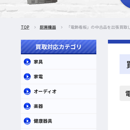
TOP
厨房機器
「電飾看板」の中古品を出張買取
買取対応カテゴリ
家具
家電
オーディオ
楽器
健康器具