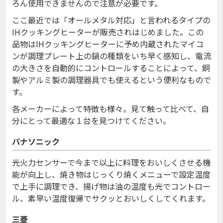
ろん使用できませんので注意が必要です。
ここ最近では「オールメタル対応」と言われるタイプの
IHクッキングヒーターが販売されはじめました。この
品物はIHクッキングヒーターに予め内蔵されたマイコ
ンが調理プレート上の鍋の種類をいち早く感知し、電流
の大きさを自動的にコントロールすることによって、銅
製やアルミ製の調理器具でも使えるという便利なもので
す。
各メーカーによって特徴も様々。見て触って比べて、自
分にとって最適な１台を見つけてください。
パナソニック
光火力センサーで今まで以上に料理をおいしくさせる機
能が向上し、焼き物はじっくり焼くメニューで設定温度
で上手に調理でき、揚げ物は油の温度も光でコントロー
ル、素早い温度復帰でサクッとおいしくしてくれます。
三菱