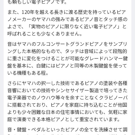
も頼もしい電子ピアノです。
また、120年を越える長きに渡る歴史を持っているピア
ノメーカーのヤマハの強みであるピアノ音とタッチ感の
よさで、「実物のピアノに限りなく近い電子ピアノ」と
呼ばれることも少なくありません。
音はヤマハのフルコンサートグランドピアノをサンプリ
ングした本格的なもので、タッチは音域によって段階的
に重さに変化をつけることが可能なグレードハンマー鍵
盤を基本に、白鍵にはピアノと同等の木製鍵盤を使って
いる機種もある程。
さらにヤマハの択一した技術であるピアノの塗装や各種
音響においての技術やシンセサイザー製造で培ってきた
電子楽器でのノウハウ等々を余すことなくクラビノーバ
に搭載されており、ピアノを家庭に持ち込むことが他国
よりも少々困難な日本の住宅事情においても、気軽に家
庭で演奏できる本格ピアノとして重宝されています。
音・鍵盤・ペダルといったピアノの全てを洗練させて調