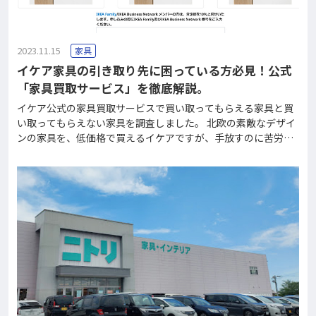
2023.11.15
家具
イケア家具の引き取り先に困っている方必見！公式
「家具買取サービス」を徹底解説。
イケア公式の家具買取サービスで買い取ってもらえる家具と買
い取ってもらえない家具を調査しました。 北欧の素敵なデザイ
ンの家具を、低価格で買えるイケアですが、手放すのに苦労し
ているという話をよく聞きます。 「使わなくなったイケアの家
具を買い取ってもらいたいけど、どこも買い取ってくれない...」
という方も多いはず。 そんな方にお勧めなのがイケア公式の
「家具買取サービス」。最近、さらに利用しやすくなったのを
ご存じでしょうか？手軽に利用できるサービスなので、近くに
イケアの店舗がある方は、是非利用してみましょう！ イケアの
買取サービスとは イケアの買取サービスとは、ご不要になった
イケアの家具を引き取り、家具の状態に応じた金額をリターン
カードで還元するサービスです。お引き取りした家具は、メン
テナンスを施したうえで、イケアのアウトレットで販売されま
す。 より多くのお客