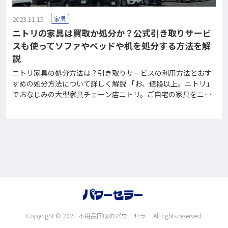
2023.11.15
家具
ニトリの家具は買取か処分か？公式引き取りサービ
スも使ってソファやベッドや机を処分する方法を解
説
ニトリ家具の処分方法は？引き取りサービスの利用方法とおす
すめの処分方法について詳しく解説 「お、値段以上。ニトリ」
でおなじみの大型家具チェーン店ニトリ。ご自宅の家具をニト
リで揃えている方も多いのではないでしょうか。 今回は、 「ニ
トリで家具を買いたいけど今自宅にある家具の処分をどうしよ
う。」 「ニトリの中古家具を高く買い取ってくれるところって
あるの？」 「引っ越しのタイミングで不要になった家具を買い
替えたい」 とお悩みの方へ解決策をご提案いたします。 ニトリ
の家具引き取りサービスを利用する ニトリの「家具引き取りサ
ービス」とは、4,400円(税込み)で家具を処分できる公式の引き
取りサービスです。ニトリの家具を購入したいと考えている人
にはお勧めのサービスとなっています。 また、こちらはニトリ
製品以外の家具もお引き取りして
Copyright © 2021 不用品回収のパワーセラー All rights reserved.