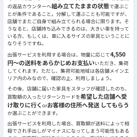
組み立てたままの状態
の返品カウンターへ
で運ぶこ
とが条件であること。分解して運ぶことも可能ですが、
店舗でまたご自身で組み立てられる場合に限ります。そ
うなると、店舗持ち込みできるのは、大きい車を持って
いる方、もしくは、車に入るサイズの家具ということに
なりそうですね。
4,550
出張サービスを利用する場合は、物量に応じて
円～の送料をあらかじめお支払い
いただき、集荷
してくれます。ただし、集荷可能地域は各店舗メインエ
リア内のみなので、確認の上、利用しましょう。
その後、店舗に届いた家具をスタッフが確認したのち、
希望した店舗へ受
買取額の入ったリターンカードを
け取りに行く
お客様の住所へ発送 してもらう
or
か選ぶことができます。
出張サービスを利用した場合、買取額が送料によって相
殺でされ手出しがマイナスになってしまう可能性もある