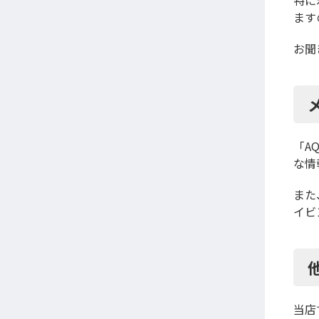
特に
ます
お聞
「A
な情
また
イビ
当店