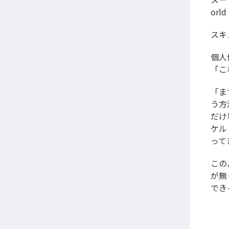
or
スキ
個人
「こ
「ま
う方
だけ
ケル
って
この
が無
でき