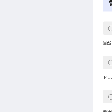
当然
ドラ
未使