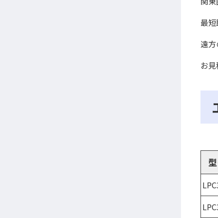
関東
最短
遠方
お見
型
LPC
LPC