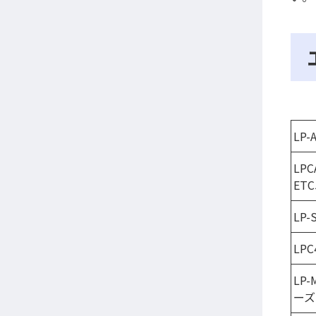
LP-
LPC
ETC
LP
LPC
LP-
ーズ