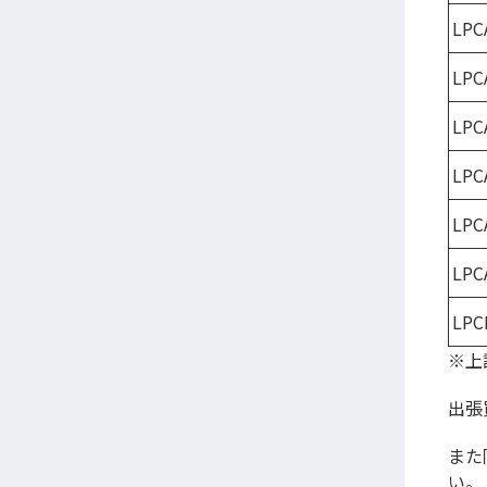
LPC
LPC
LPC
LPC
LPC
LPC
LPC
※上
出張
また
い。