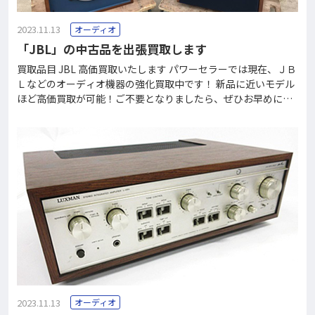
2023.11.13
オーディオ
「JBL」の中古品を出張買取します
買取品目 JBL 高価買取いたします パワーセラーでは現在、ＪＢ
Ｌなどのオーディオ機器の強化買取中です！ 新品に近いモデル
ほど高価買取が可能！ご不要となりましたら、ぜひお早めにお
売りください。 東京・神奈川・埼玉・千葉の対象エリアのお客
様は、お電話1本ですぐに出張買取に向かいます。運搬もスタッ
フが行いますので、重いものでもお任せください！ 他県にお住
まいのお客さまは、宅配買取が可能です。送料無料・全国どこ
でもOK・365日受付中です。 フリーダイヤル0120-37-2060
で、買取価格がすぐにわかります。 買取価格一例 JBLペアスピ
ーカーProject K2 S9500JBLモニタースピーカー ペア4345JBL
スピーカーシステム4344MKⅡ JBLペアスピーカーL300JBLペ
アスピーカーS4700JBL
2023.11.13
オーディオ