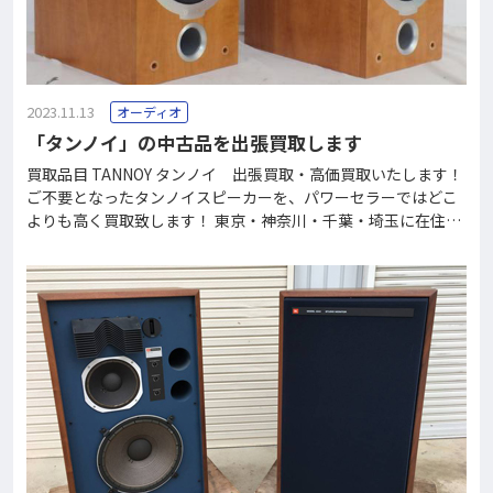
2023.11.13
オーディオ
「タンノイ」の中古品を出張買取します
買取品目 TANNOY タンノイ 出張買取・高価買取いたします！
ご不要となったタンノイスピーカーを、パワーセラーではどこ
よりも高く買取致します！ 東京・神奈川・千葉・埼玉に在住の
お客様でしたら、お電話一本ですぐに駆けつけます！宅配買取
なら全国どこからでも可能です。年中無休・送料無料です♪ お
電話いただければ、無料査定も致します。買取できなかったお
品物でも格安回収させていただきますので、お気軽にご連絡く
ださい。 フリーダイヤル0120-37-2060で、買取価格がすぐに
わかります。 買取価格一例 TANNOYスピーカーWestminsterT
ANNOYスピーカーCenterbury 15HETANNOYスピーカーKINGD
AM 15 TANNOYスピーカーG.R.F.MemoryTANNOYスピーカーSt
udio s