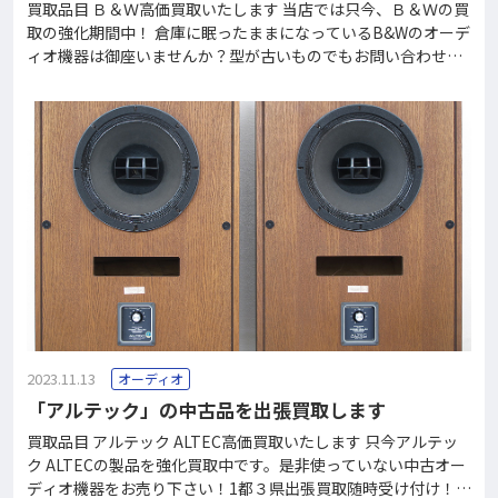
買取品目 Ｂ＆Ｗ高価買取いたします 当店では只今、Ｂ＆Ｗの買
取の強化期間中！ 倉庫に眠ったままになっているB&Wのオーデ
ィオ機器は御座いませんか？型が古いものでもお問い合わせ下
さい！多数の場合は出張見積りにお伺いします。買取は出張＆
宅配のどちらでもご利用いただける便利なシステム。買取りで
きなかったお品物でも、格安料金で回収させていただいており
ます。 フリーダイヤル0120-37-2060で、買取価格がすぐにわ
かります。 Ｂ＆Ｗとは B&W（Bowers & Wilkins）は、1966年
にイギリスで設立されたスピーカーの高級ブランドです。現在
でも製造はイギリスとデンマークの工場で行っており、ユニッ
トからエンクロージャーまで独自に製造開発を続けていて、モ
ニタースピーカーの代表格のような存在として君臨していま
2023.11.13
オーディオ
「アルテック」の中古品を出張買取します
買取品目 アルテック ALTEC高価買取いたします 只今アルテッ
ク ALTECの製品を強化買取中です。是非使っていない中古オー
ディオ機器をお売り下さい！1都３県出張買取随時受け付け！上