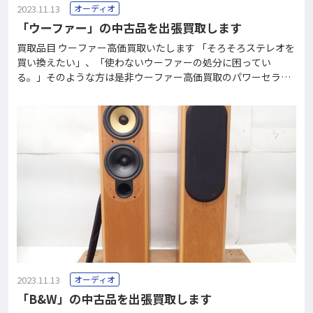
2023.11.13
オーディオ
「ウーファー」の中古品を出張買取します
買取品目 ウーファー高価買取いたします 「そろそろステレオを
買い換えたい」、「使わないウーファーの処分に困ってい
る。」そのような方は是非ウーファー高価買取のパワーセラー
まで御連絡下さい！ 東京・埼玉・千葉・神奈川のお客様は毎日
トラックで巡回していますので、ご連絡後すぐの対応が可能で
す。 その他エリアのお客様には宅配買取での対応をさせて頂い
ております。回収のみでも対応しており、格安で承っていま
す。 フリーダイヤル0120-37-2060で、買取価格がすぐにわか
ります。 ウーファーとは ウーファーとは、スピーカーを構成す
る「ユニット」の名称のことです。ユニットには大きく分けて
高音用・中音用・低音用があり、それぞれ「ツィーター」「ス
コーカー」「ウーファー」と称されています。このユニットを
箱に取り付け一体化させたものが、スピーカー
2023.11.13
オーディオ
「B&W」の中古品を出張買取します