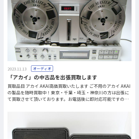
スイ Sansuiとは オーディオブーム全盛の頃、サンスイのステレ
オアンプは非常に高価で音響機器の名門として知られるメーカ
ーで、トリオ・パイオニアと共に、オーディオ御三家とも呼ば
れていました。 当時は「東京にサンスイあり」と言われていま
したが、これはサンスイやラックスは音響機器ブランドとして
確立されていたことを物語っている言葉で、この道のプロが昔
を偲
2023.11.13
オーディオ
「アカイ」の中古品を出張買取します
買取品目 アカイ AKAI高価買取いたします ご不用のアカイ AKAI
の製品を随時買取中！東京・千葉・埼玉・神奈川の方は出張に
て買取させて頂いております。お電話後に即対応可能ですので
是非ご連絡下さい！買取りできないお品物も格安にて回収を承
っています。 フリーダイヤル0120-37-2060で、買取価格がす
ぐにわかります。 アカイ AKAIとは AKAI（赤井電機）は自宅の
裏庭の小屋を作業場として、ラジオの部品・電機部品・ソケッ
トなどの製造を主に行なう会社として赤井三郎氏によって1946
年設立されたオーディオ機器メーカーです。 小型モーターの製