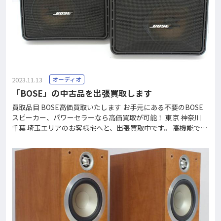
造を得意とし、1954年に日本企業として初めてテープレコーダ
ーの開発に成功したことで一躍有名となりました。 その後、オ
ープンリールデッキやカセットテープデッキなどを主軸商品と
した総合電
2023.11.13
オーディオ
「BOSE」の中古品を出張買取します
買取品目 BOSE高価買取いたします お手元にある不要のBOSE
スピーカー、パワーセラーなら高価買取が可能！ 東京 神奈川
千葉 埼玉エリアのお客様宅へと、出張買取中です。 高機能で新
しいモデルほど高価買取が実現！どこよりも高く買い取る自信
があります。 お電話いただければ、無料査定を致します◎ 出張
買取対象エリア以外のお客様でも、宅配買取にて対応致します
ので、ぜひお気軽にご連絡ください。 買取不可なBOSEでも、
格安にて回収も可能です♪ フリーダイヤル0120-37-2060で、
買取価格がすぐにわかります。 買取価格一例 BOSElifestyle 53
5 series ⅢBOSEPanaray 802 seriesⅢBOSE601 series Ⅱ BOS
Ebass module 700BOSEm