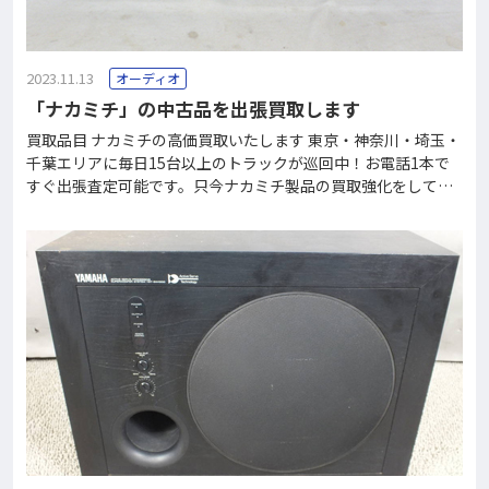
2023.11.13
オーディオ
「ナカミチ」の中古品を出張買取します
買取品目 ナカミチの高価買取いたします 東京・神奈川・埼玉・
千葉エリアに毎日15台以上のトラックが巡回中！お電話1本で
すぐ出張査定可能です。只今ナカミチ製品の買取強化をしてお
ります。この機会にお使いになられていない中古オーディオ機
器がありましたら是非お売り下さい！買取りできない品物も格
安で回収させて頂きます。 フリーダイヤル0120-37-2060で、
買取価格がすぐにわかります。 ナカミチ Nakamichiとは ナカ
ミチ(Nakamichi)は1948年に創業されたオーディオ機器メーカ
ーで、ファンも多いメーカーでした。 コンパクトカセット式テ
ープレコーダーの企画開発には特に早くから取り組んでいて、1
970年代から1980年代にかけて700（1973年発売）、1000（19
73年発売）、1000ZXL（1980年発売）、DRAG