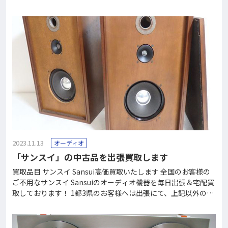
記エリア外にお住まいの方は宅配にて買取受け付け中！ 買取り
できないお品物も格安で回収しております。 フリーダイヤル01
20-37-2060で、買取価格がすぐにわかります。 アルテック ALT
ECとは ALTEC（アルテック・ランシング・テクノロジーズ）は
音響機器で一時代を築いたアメリカの音響機器メーカーです。
べテランのオーディオマニアにとって、熱い情熱を持ったあの
時代の記憶が鮮明に蘇る、忘れられない音響ブランドのひとつ
となっているはずです。 アルテックといえば、以前は劇場や映
画館などの音響機器が有名でしたが、2005年にプラントロニク
2023.11.13
オーディオ
「サンスイ」の中古品を出張買取します
買取品目 サンスイ Sansui高価買取いたします 全国のお客様の
ご不用なサンスイ Sansuiのオーディオ機器を毎日出張＆宅配買
取しております！ 1都3県のお客様へは出張にて、上記以外のお
客様は宅配でのご案内させて頂いています。 お買取りできない
中古オーディオ機器も当社なら格安で処分致します。 フリーダ
イヤル0120-37-2060で、買取価格がすぐにわかります。 サン