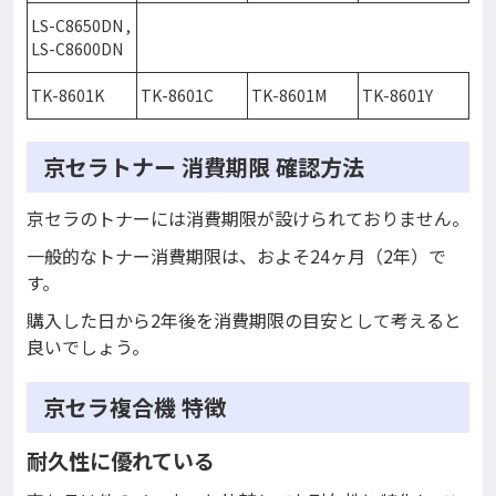
LS-C8650DN ,
LS-C8600DN
TK-8601K
TK-8601C
TK-8601M
TK-8601Y
京セラトナー 消費期限 確認方法
京セラのトナーには消費期限が設けられておりません。
一般的なトナー消費期限は、およそ24ヶ月（2年）で
す。
購入した日から2年後を消費期限の目安として考えると
良いでしょう。
京セラ複合機 特徴
耐久性に優れている