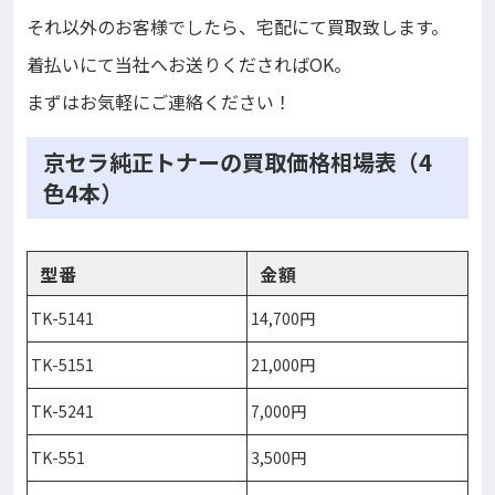
それ以外のお客様でしたら、宅配にて買取致します。
着払いにて当社へお送りくださればOK。
まずはお気軽にご連絡ください！
京セラ純正トナーの買取価格相場表（4
色4本）
型番
金額
TK-5141
14,700円
TK-5151
21,000円
TK-5241
7,000円
TK-551
3,500円