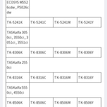
ECOSYS M552
6cdw , P5026c
dw
TK-5241K
TK-5241C
TK-5241M
TK-5241Y
TASKalfa 305
0ci , 3550ci , 3
051ci , 3551ci
TK-8306K
TK-8306C
TK-8306M
TK-8306Y
TASKalfa 255
0ci
TK-8316K
TK-8316C
TK-8316M
TK-8316Y
TASKalfa 555
0ci , 4550ci
TK-8506K
TK-8506C
TK-8506M
TK-8506Y