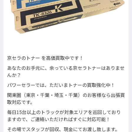
京セラのトナー を高価買取中です！
あなたのお手元に、余っている京セラトナーはありませ
んか？
パワーセラーでは、ただいまトナーの買取強化中！
関東圏（東京・千葉・埼玉・千葉）のお客様なら出張買
取対応です。
毎日15台以上のトラックが対象エリアを巡回しており
ますので、ご連絡いただければすぐに対応可能！
その場でスタッフが回収、現金にてお渡し致します。