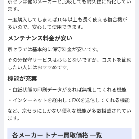
京セラは他のメーカーと比較しても耐久性に特化してい
ます。
一度購入してしまえば10年以上も長く使える複合機が
多いので、安心して使用できます。
メンテナンス料金が安い
京セラでは基本的に保守料金が安いです。
その分保守サービスは心もとないですが、コストを節約
したい人にはおすすめです。
機能が充実
・白紙状態の印刷データがあれば無視してくれる機能
・インターネットを経由してFAXを送信してくれる機能
など、京セラにしかない便利な機能が多数搭載されてい
ます。
各メーカー トナー買取価格 一覧