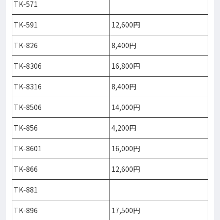
TK-571
TK-591
12,600円
TK-826
8,400円
TK-8306
16,800円
TK-8316
8,400円
TK-8506
14,000円
TK-856
4,200円
TK-8601
16,000円
TK-866
12,600円
TK-881
TK-896
17,500円