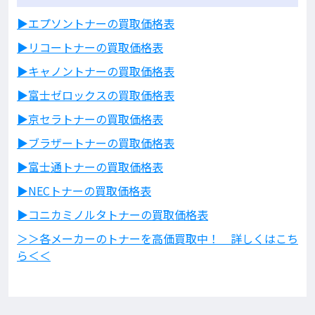
▶エプソントナーの買取価格表
▶リコートナーの買取価格表
▶キャノントナーの買取価格表
▶富士ゼロックスの買取価格表
▶京セラトナーの買取価格表
▶ブラザートナーの買取価格表
▶富士通トナーの買取価格表
▶NECトナーの買取価格表
▶コニカミノルタトナーの買取価格表
＞＞各メーカーのトナーを高価買取中！ 詳しくはこち
ら＜＜